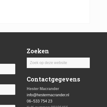
Zoeken
Zoek
op
deze
Contactgegevens
website
Hester Macrander
info@hestermacrander.nl
06–533 754 23