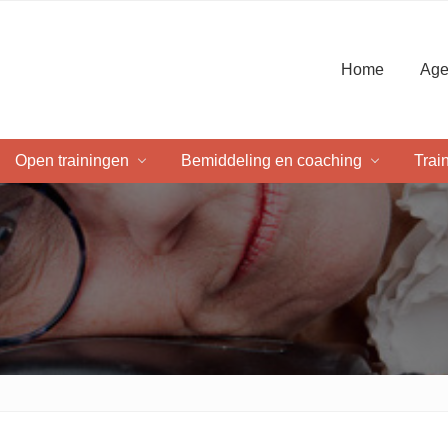
Home
Age
Open trainingen
Bemiddeling en coaching
Trai