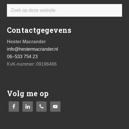
Zoek
op
deze
Contactgegevens
website
Hester Macrander
info@hestermacrander.nl
06–533 754 23
KvK-nummer: 09196466
Volg me op