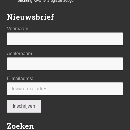
Stichting Kwaliteitsregister Jeugd
Nieuwsbrief
Voornaam
Achternaam
E-mailadres:
Zoeken