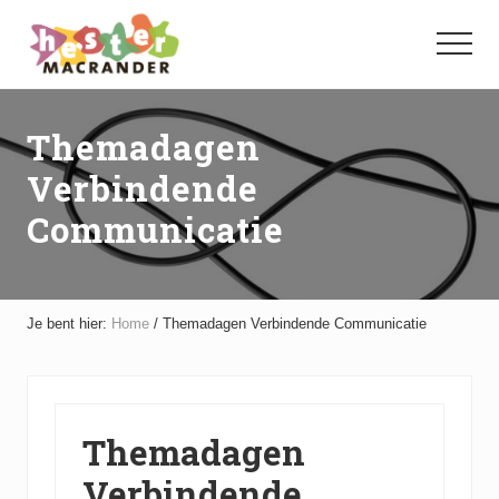
Menu
Door
Spring
naar
naar
Menu
de
de
hoofd
voettekst
inhoud
Themadagen
Verbindende
Communicatie
Je bent hier:
Home
/
Themadagen Verbindende Communicatie
Themadagen
Verbindende