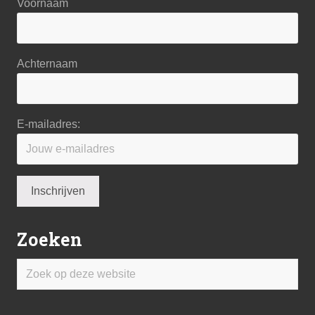
Voornaam
Achternaam
E-mailadres:
Zoeken
Zoek
op
deze