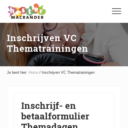
Menu
Door
Spring
naar
naar
Menu
de
de
hoofd
voettekst
inhoud
Inschrijven VC
Thematrainingen
Je bent hier:
Home
/
Inschrijven VC Thematrainingen
Inschrijf- en
betaalformulier
Themadagen