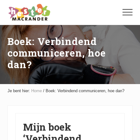
Menu
Door
Spring
naar
naar
Menu
de
de
hoofd
voettekst
inhoud
Boek: Verbindend
communiceren, hoe
dan?
Je bent hier:
Home
/
Boek: Verbindend communiceren, hoe dan?
Mijn boek
‘Verbindend