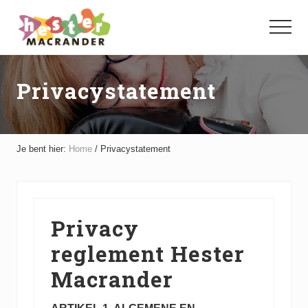
Menu
Door
Spring
naar
naar
Menu
de
de
hoofd
voettekst
inhoud
Privacystatement
Je bent hier:
Home
/
Privacystatement
Privacy
reglement Hester
Macrander