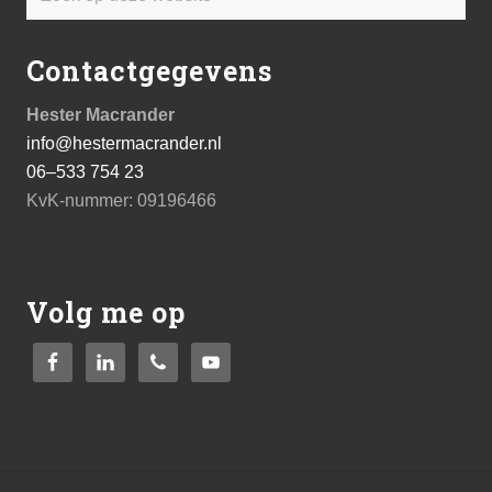
op
deze
Contactgegevens
website
Hester Macrander
info@hestermacrander.nl
06–533 754 23
KvK-nummer: 09196466
Volg me op