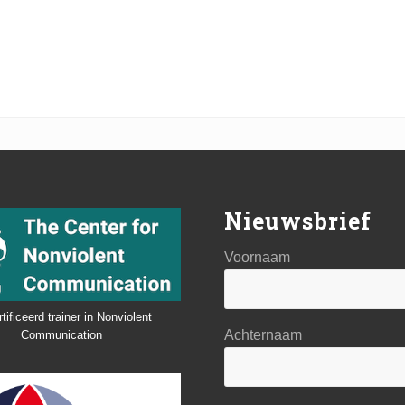
Nieuwsbrief
Voornaam
tificeerd trainer in Nonviolent
Achternaam
Communication