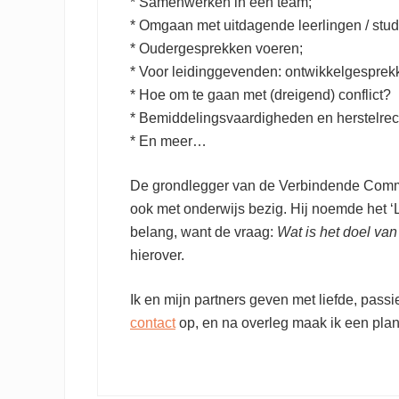
* Samenwerken in een team;
* Omgaan met uitdagende leerlingen / stud
* Oudergesprekken voeren;
* Voor leidinggevenden: ontwikkelgesprek
* Hoe om te gaan met (dreigend) conflict?
* Bemiddelingsvaardigheden en herstelrec
* En meer…
De grondlegger van de Verbindende Commu
ook met onderwijs bezig. Hij noemde het ‘L
belang, want de vraag:
Wat is het doel va
hierover.
Ik en mijn partners geven met liefde, pass
contact
op, en na overleg maak ik een plan 