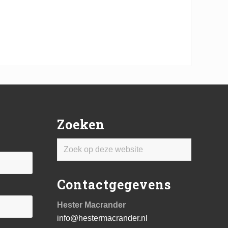
Zoeken
Zoek
op
deze
Contactgegevens
website
Hester Macrander
info@hestermacrander.nl