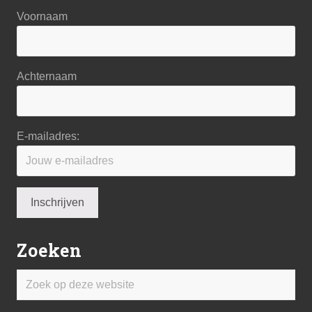
Voornaam
Achternaam
E-mailadres:
Zoeken
Zoek
op