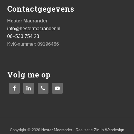
deze
Contactgegevens
website
Hester Macrander
info@hestermacrander.nl
06–533 754 23
KvK-nummer: 09196466
Volg me op
Copyright © 2026
Hester Macrander
· Realisatie
Zin In Webdesign