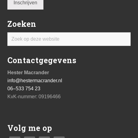
Zoeken
Zoek
op
deze
Contactgegevens
website
Hester Macrander
info@hestermacrander.nl
06–533 754 23
KvK-nummer: 09196466
Volg me op