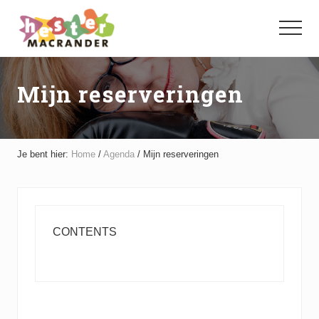
Menu
Door
Spring
naar
naar
Menu
de
de
hoofd
voettekst
inhoud
Mijn reserveringen
Je bent hier:
Home
/
Agenda
/
Mijn reserveringen
CONTENTS