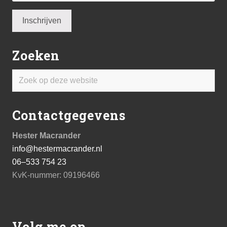
Zoeken
Zoek
op
deze
Contactgegevens
website
Hester Macrander
info@hestermacrander.nl
06–533 754 23
KvK-nummer: 09196466
Volg me op