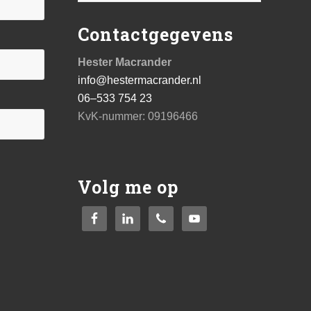
deze
Contactgegevens
website
Hester Macrander
info@hestermacrander.nl
06–533 754 23
KvK-nummer: 09196466
Volg me op