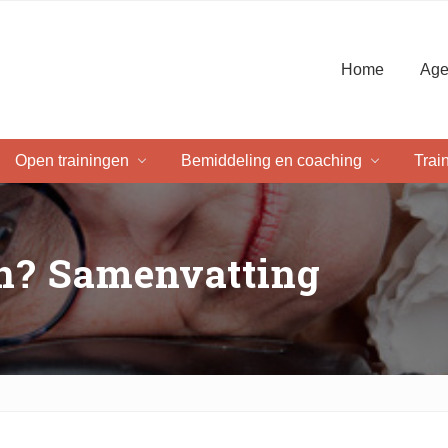
Home
Age
Open trainingen
Bemiddeling en coaching
Trai
an? Samenvatting