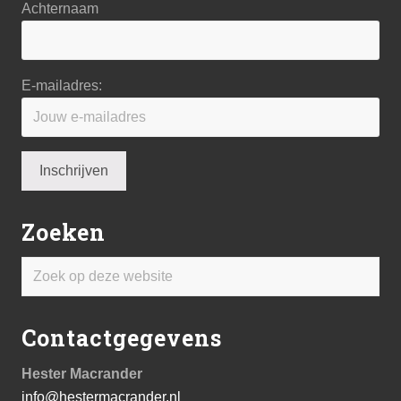
Achternaam
E-mailadres:
Zoeken
Zoek
op
deze
Contactgegevens
website
Hester Macrander
info@hestermacrander.nl