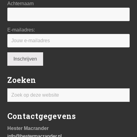
Achternaam
E-mailadres:
Zoeken
Zoek
op
deze
Contactgegevens
website
Hester Macrander
info@hestermacrander.nl