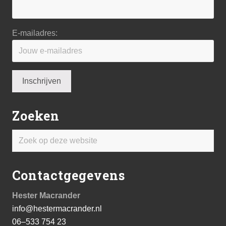
E-mailadres:
Zoeken
Zoek
op
deze
Contactgegevens
website
Hester Macrander
info@hestermacrander.nl
06–533 754 23