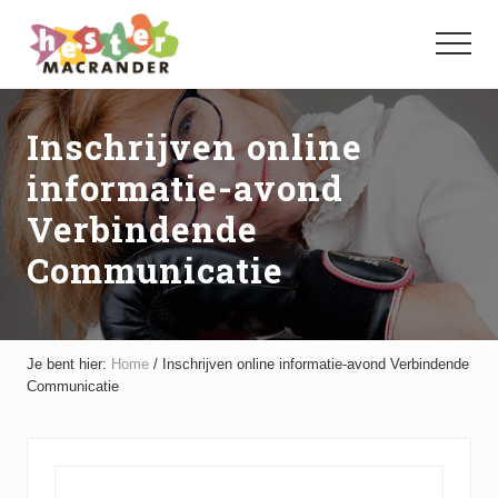
Menu
Door
Spring
naar
naar
Menu
de
de
hoofd
voettekst
inhoud
Inschrijven online
informatie-avond
Verbindende
Communicatie
Je bent hier:
Home
/
Inschrijven online informatie-avond Verbindende
Communicatie