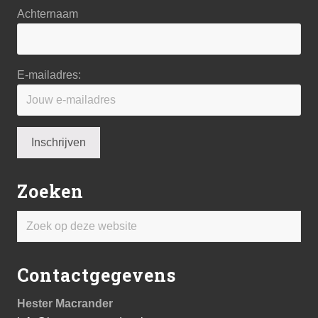
Achternaam
E-mailadres:
Zoeken
Zoek
op
deze
Contactgegevens
website
Hester Macrander