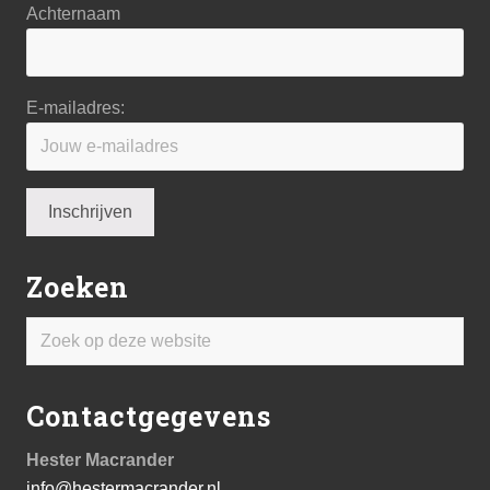
Achternaam
E-mailadres:
Zoeken
Zoek
op
deze
Contactgegevens
website
Hester Macrander
info@hestermacrander.nl