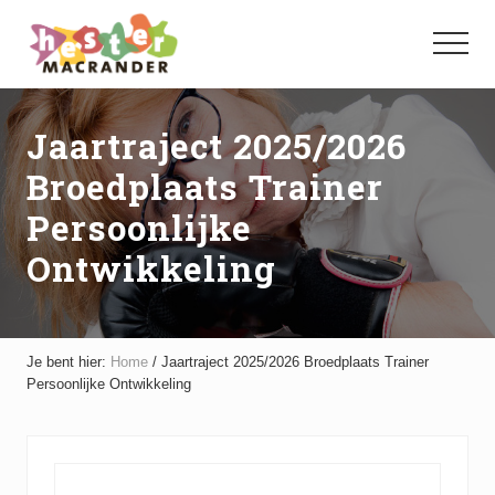
Menu
Door
Spring
naar
naar
Menu
de
de
hoofd
voettekst
inhoud
Jaartraject 2025/2026
Broedplaats Trainer
Persoonlijke
Ontwikkeling
Je bent hier:
Home
/
Jaartraject 2025/2026 Broedplaats Trainer
Persoonlijke Ontwikkeling