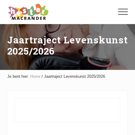
Menu
Door
Spring
naar
naar
Menu
de
de
hoofd
voettekst
inhoud
Jaartraject Levenskunst
2025/2026
Je bent hier:
Home
/
Jaartraject Levenskunst 2025/2026