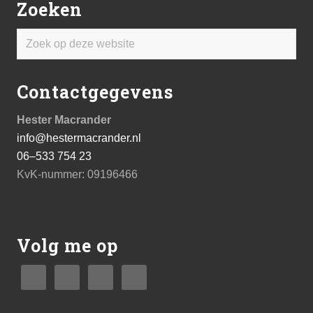
Zoeken
Zoek
op
deze
Contactgegevens
website
Hester Macrander
info@hestermacrander.nl
06–533 754 23
KvK-nummer: 09196466
Volg me op