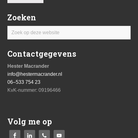
Zoeken
Zoek
op
deze
Contactgegevens
website
Hester Macrander
info@hestermacrander.nl
06–533 754 23
KvK-nummer: 09196466
Volg me op