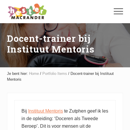
Menu
Door
Spring
naar
naar
Menu
de
de
hoofd
voettekst
inhoud
Docent-trainer bij
Instituut Mentoris
Je bent hier:
Home
/
Portfolio Items
/
Docent-trainer bij Instituut
Mentoris
Bij
Instituut Mentoris
te Zutphen geef ik les
in de opleiding: ‘Doceren als Tweede
Beroep’. Dit is voor mensen uit de