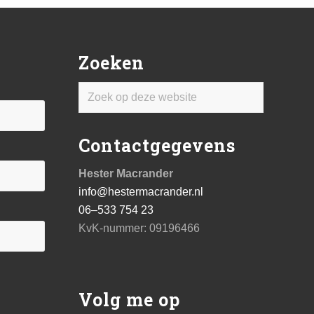
Zoeken
Zoek
op
deze
Contactgegevens
website
Hester Macrander
info@hestermacrander.nl
06–533 754 23
KvK-nummer: 09196466
Volg me op