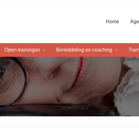
Home
Age
Open trainingen
Bemiddeling en coaching
Trai