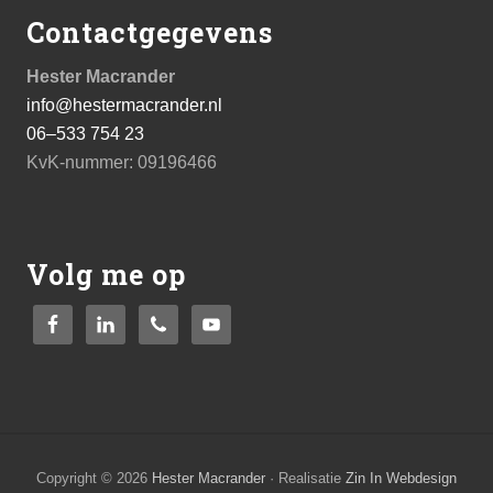
deze
Contactgegevens
website
Hester Macrander
info@hestermacrander.nl
06–533 754 23
KvK-nummer: 09196466
Volg me op
Copyright © 2026
Hester Macrander
· Realisatie
Zin In Webdesign