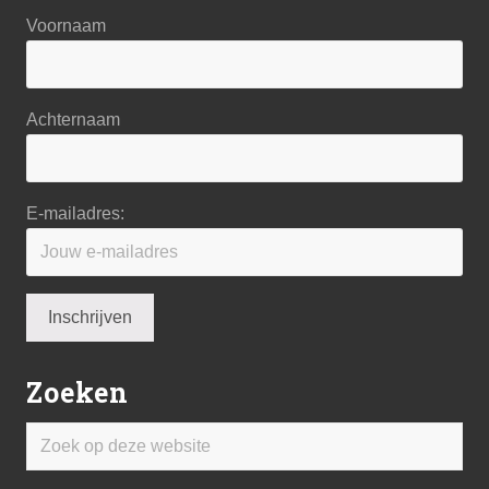
Voornaam
Achternaam
E-mailadres:
Zoeken
Zoek
op