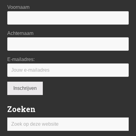
Voornaam
Achternaam
E-mailadres:
Zoeken
Zoek
op