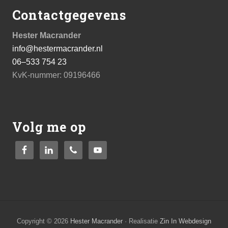
deze
Contactgegevens
website
Hester Macrander
info@hestermacrander.nl
06–533 754 23
KvK-nummer: 09196466
Volg me op
Copyright © 2026
Hester Macrander
· Realisatie
Zin In Webdesign