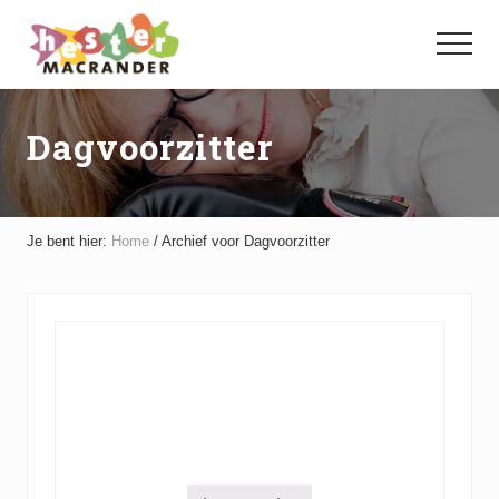
Menu
Door
Spring
naar
naar
Menu
de
de
hoofd
voettekst
inhoud
Dagvoorzitter
Je bent hier:
Home
/
Archief voor Dagvoorzitter
G
e
l
Gelachen
a
c