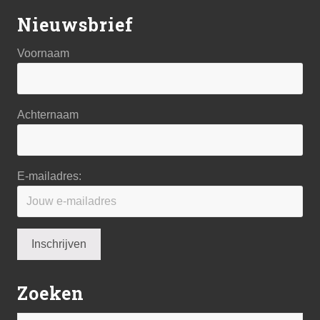
Nieuwsbrief
Voornaam
Achternaam
E-mailadres:
Zoeken