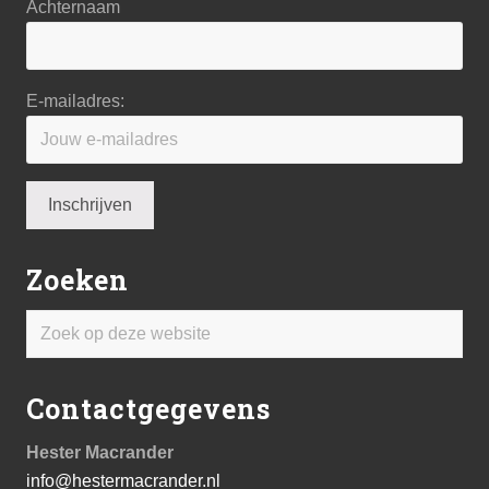
Achternaam
E-mailadres:
Zoeken
Zoek
op
deze
Contactgegevens
website
Hester Macrander
info@hestermacrander.nl