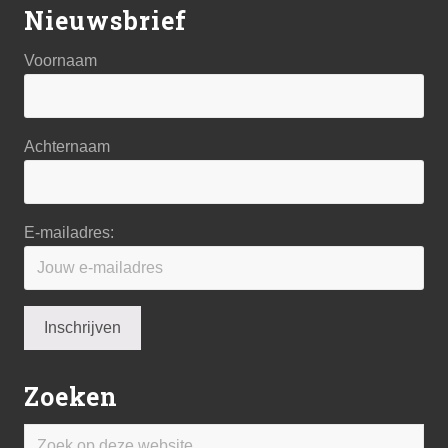
Nieuwsbrief
Voornaam
Achternaam
E-mailadres:
Zoeken
Zoek