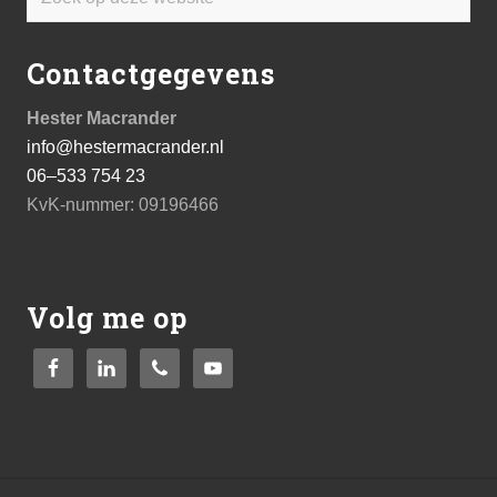
op
deze
Contactgegevens
website
Hester Macrander
info@hestermacrander.nl
06–533 754 23
KvK-nummer: 09196466
Volg me op