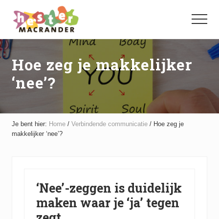
Menu
Door
Spring
naar
naar
Menu
de
de
hoofd
voettekst
inhoud
Hoe zeg je makkelijker
‘nee’?
Je bent hier:
Home
/
Verbindende communicatie
/
Hoe zeg je
makkelijker ‘nee’?
‘Nee’-zeggen is duidelijk
maken waar je ‘ja’ tegen
zegt