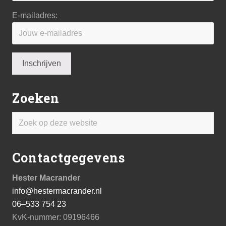
E-mailadres:
Zoeken
Zoek
op
deze
Contactgegevens
website
Hester Macrander
info@hestermacrander.nl
06–533 754 23
KvK-nummer: 09196466