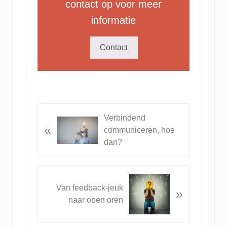
contact op voor meer
informatie
Contact
V
Verbindend
«
o
communiceren, hoe
r
dan?
i
g
b
V
Van feedback-jeuk
e
»
o
naar open oren
r
l
i
g
c